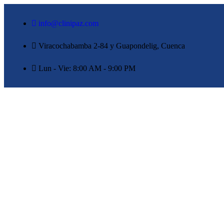
info@clinipaz.com
Viracochabamba 2-84 y Guapondelig, Cuenca
Lun - Vie: 8:00 AM - 9:00 PM