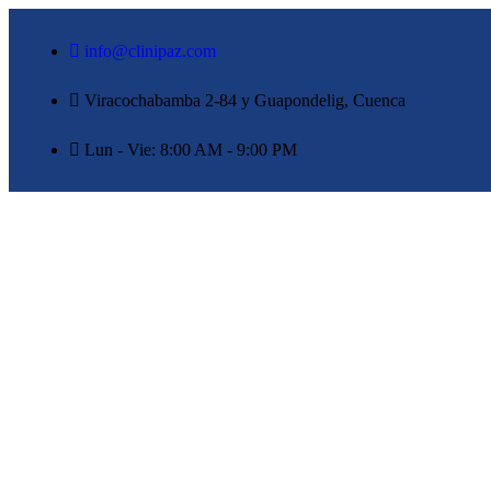
info@clinipaz.com
Viracochabamba 2-84 y Guapondelig, Cuenca
Lun - Vie: 8:00 AM - 9:00 PM