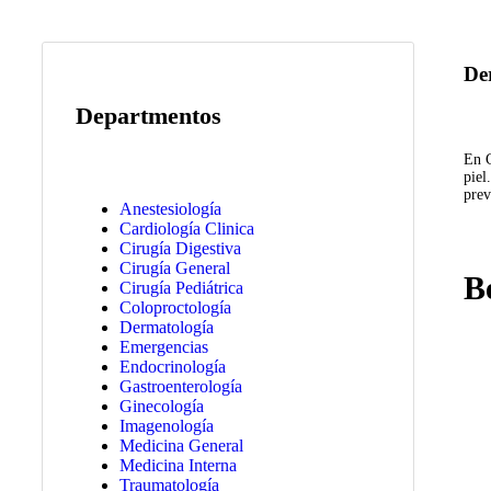
De
Departmentos
En C
piel
prev
Anestesiología
Cardiología Clinica
Cirugía Digestiva
Cirugía General
B
Cirugía Pediátrica
Coloproctología
Dermatología
Emergencias
Endocrinología
Gastroenterología
Ginecología
Imagenología
Medicina General
Medicina Interna
Traumatología