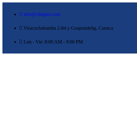
info@clinipaz.com
Viracochabamba 2-84 y Guapondelig, Cuenca
Lun - Vie: 8:00 AM - 9:00 PM