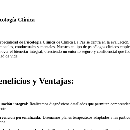
cología Clínica
specialidad de
Psicología Clínica
de Clínica La Paz se centra en la evaluación,
ionales, conductuales y mentales
.
Nuestro equipo de psicólogos clínicos emplea
over el bienestar integral, ofreciendo un entorno seguro y confidencial que faci
dad de vida.
eneficios y Ventajas:
uación integral:
Realizamos diagnósticos detallados que permiten comprender 
ente.
rvención personalizada:
Diseñamos planes terapéuticos adaptados a las particu
ona.