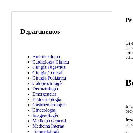
Psi
Departmentos
La e
emoc
prom
Anestesiología
cali
Cardiología Clinica
Cirugía Digestiva
Cirugía General
Cirugía Pediátrica
B
Coloproctología
Dermatología
Emergencias
Endocrinología
Gastroenterología
Eval
Ginecología
paci
Imagenología
Inte
Medicina General
pers
Medicina Interna
Traumatología