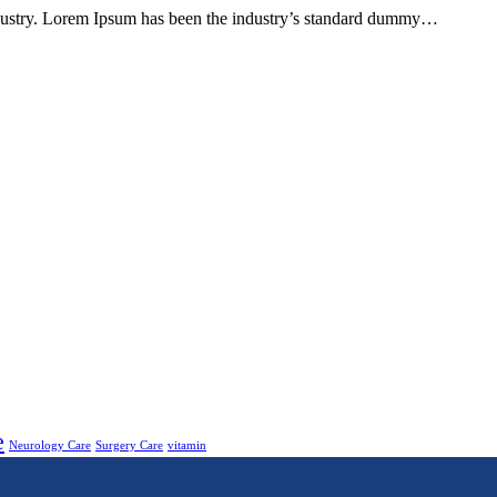
ndustry. Lorem Ipsum has been the industry’s standard dummy…
e
Neurology Care
Surgery Care
vitamin