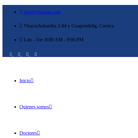
info@clinipaz.com
Viracochabamba 2-84 y Guapondelig, Cuenca
Lun - Vie: 8:00 AM - 9:00 PM
Inicio
Quienes somos
Doctores