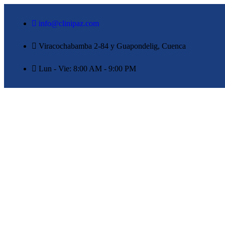
info@clinipaz.com
Viracochabamba 2-84 y Guapondelig, Cuenca
Lun - Vie: 8:00 AM - 9:00 PM