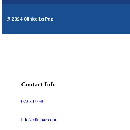
@ 2024 Clinica
La Paz
Contact Info
072 807 046
info@clinipaz.com