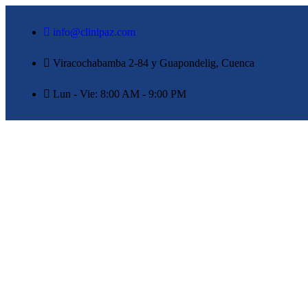
info@clinipaz.com
Viracochabamba 2-84 y Guapondelig, Cuenca
Lun - Vie: 8:00 AM - 9:00 PM