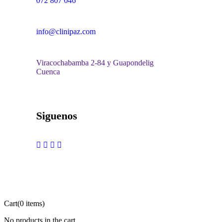
072 807 046
info@clinipaz.com
Viracochabamba 2-84 y Guapondelig
Cuenca
Siguenos
Cart
(0 items)
No products in the cart.