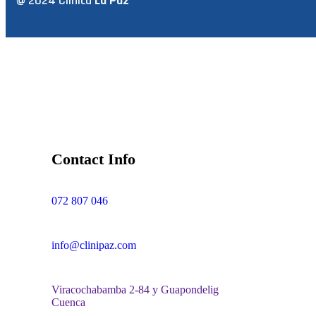
@ 2024 Clinica
La Paz
Contact Info
072 807 046
info@clinipaz.com
Viracochabamba 2-84 y Guapondelig
Cuenca