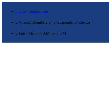
info@clinipaz.com
Viracochabamba 2-84 y Guapondelig, Cuenca
Lun - Vie: 8:00 AM - 9:00 PM