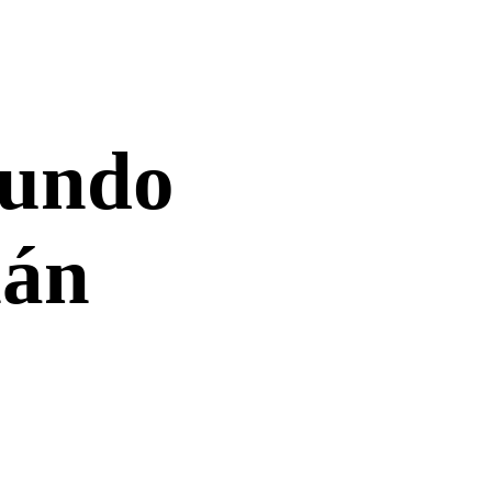
undo
lán