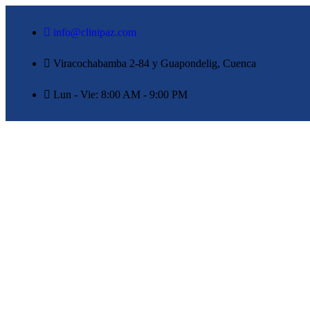
info@clinipaz.com
Viracochabamba 2-84 y Guapondelig, Cuenca
Lun - Vie: 8:00 AM - 9:00 PM