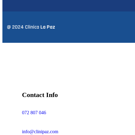
@ 2024 Clinica
La Paz
Contact Info
072 807 046
info@clinipaz.com