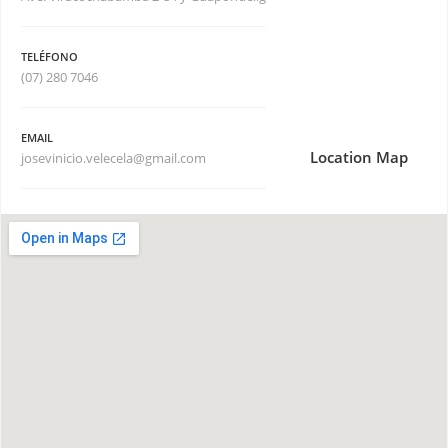
TELÉFONO
(07) 280 7046
EMAIL
Location Map
josevinicio.velecela@gmail.com