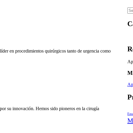
C
R
 líder en procedimientos quirúrgicos tanto de urgencia como
Ap
Ma
Ap
P
 por su innovación. Hemos sido pioneros en la cirugía
Eme
M