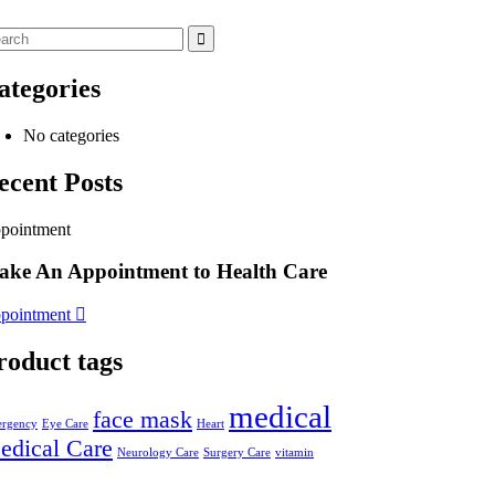
ategories
No categories
ecent Posts
pointment
ke An Appointment to Health Care
pointment
roduct tags
medical
face mask
rgency
Eye Care
Heart
edical Care
Neurology Care
Surgery Care
vitamin