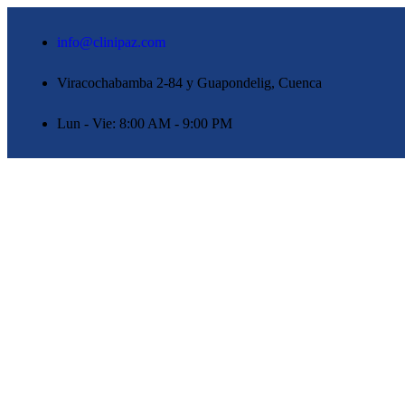
info@clinipaz.com
Viracochabamba 2-84 y Guapondelig, Cuenca
Lun - Vie: 8:00 AM - 9:00 PM